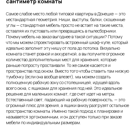
сантиметр комнаты
Самое слабое место любой типовой квартиры в Донецке — это
нестандартная геометрия. Ниши, выступы, балки, скошенные
углы — стандартная мебель просто не встает на такие места,
оставляя их пустовать или превращаясь в пылесборники.
Почему мебель на заказ выгоднее в такой ситуации? Потому
что мы можем спроектировать встроенный шкаф-купе, который
идеально заполнит эту нишу от пола до потолка. Визуально
комната станет ровной и аккуратной, а вы получите огромное
количество дополнительных мест для хранения, которые
раньше попросту простаивали. То же самое касается и
пространства под окном. Вместо того чтобы ставить там низкую
тумбочку (если она вообще влезет), мы можем создать
полноценную рабочую зону со столешницей, идущей вдоль
всего окна, с ящиками для хранения под ней. Это идеальное
решение для маленьких комнат, где счет идет на метры.
Естественный свет, падающий на рабочую поверхность, — это
огромный плюс для зрения, а ящики внизу разгрузят остальное
пространство комнаты. Именно такой подход к планировке и
называется эргономичным, и он доступен только при заказе
мебели по индивидуальным размерам.