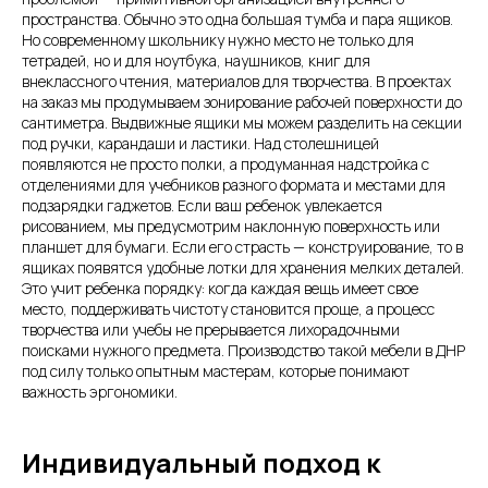
пространства. Обычно это одна большая тумба и пара ящиков.
Но современному школьнику нужно место не только для
тетрадей, но и для ноутбука, наушников, книг для
внеклассного чтения, материалов для творчества. В проектах
на заказ мы продумываем зонирование рабочей поверхности до
сантиметра. Выдвижные ящики мы можем разделить на секции
под ручки, карандаши и ластики. Над столешницей
появляются не просто полки, а продуманная надстройка с
отделениями для учебников разного формата и местами для
подзарядки гаджетов. Если ваш ребенок увлекается
рисованием, мы предусмотрим наклонную поверхность или
планшет для бумаги. Если его страсть — конструирование, то в
ящиках появятся удобные лотки для хранения мелких деталей.
Это учит ребенка порядку: когда каждая вещь имеет свое
место, поддерживать чистоту становится проще, а процесс
творчества или учебы не прерывается лихорадочными
поисками нужного предмета. Производство такой мебели в ДНР
под силу только опытным мастерам, которые понимают
важность эргономики.
Индивидуальный подход к