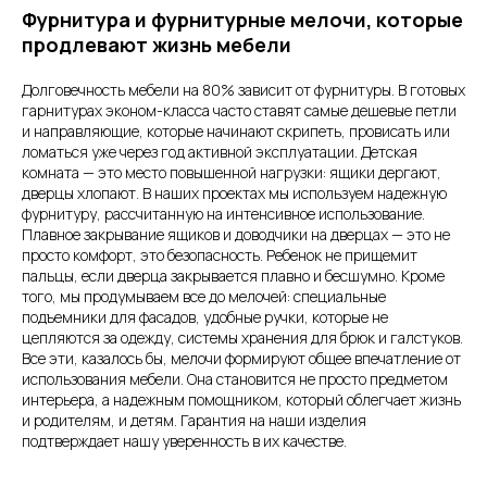
Фурнитура и фурнитурные мелочи, которые
продлевают жизнь мебели
Долговечность мебели на 80% зависит от фурнитуры. В готовых
гарнитурах эконом-класса часто ставят самые дешевые петли
и направляющие, которые начинают скрипеть, провисать или
ломаться уже через год активной эксплуатации. Детская
комната — это место повышенной нагрузки: ящики дергают,
дверцы хлопают. В наших проектах мы используем надежную
фурнитуру, рассчитанную на интенсивное использование.
Плавное закрывание ящиков и доводчики на дверцах — это не
просто комфорт, это безопасность. Ребенок не прищемит
пальцы, если дверца закрывается плавно и бесшумно. Кроме
того, мы продумываем все до мелочей: специальные
подъемники для фасадов, удобные ручки, которые не
цепляются за одежду, системы хранения для брюк и галстуков.
Все эти, казалось бы, мелочи формируют общее впечатление от
использования мебели. Она становится не просто предметом
интерьера, а надежным помощником, который облегчает жизнь
и родителям, и детям. Гарантия на наши изделия
подтверждает нашу уверенность в их качестве.