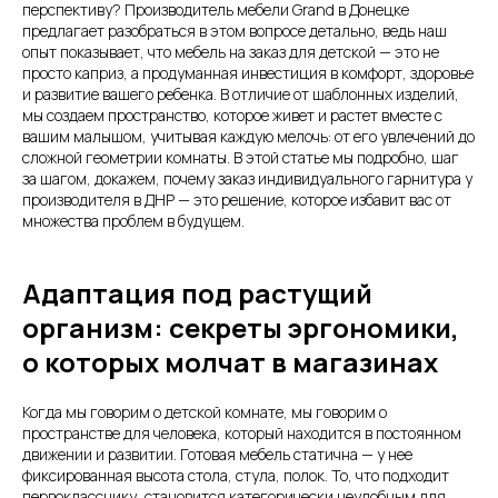
перспективу? Производитель мебели Grand в Донецке
предлагает разобраться в этом вопросе детально, ведь наш
опыт показывает, что мебель на заказ для детской — это не
просто каприз, а продуманная инвестиция в комфорт, здоровье
и развитие вашего ребенка. В отличие от шаблонных изделий,
мы создаем пространство, которое живет и растет вместе с
вашим малышом, учитывая каждую мелочь: от его увлечений до
сложной геометрии комнаты. В этой статье мы подробно, шаг
за шагом, докажем, почему заказ индивидуального гарнитура у
производителя в ДНР — это решение, которое избавит вас от
множества проблем в будущем.
Адаптация под растущий
организм: секреты эргономики,
о которых молчат в магазинах
Когда мы говорим о детской комнате, мы говорим о
пространстве для человека, который находится в постоянном
движении и развитии. Готовая мебель статична — у нее
фиксированная высота стола, стула, полок. То, что подходит
первокласснику, становится категорически неудобным для