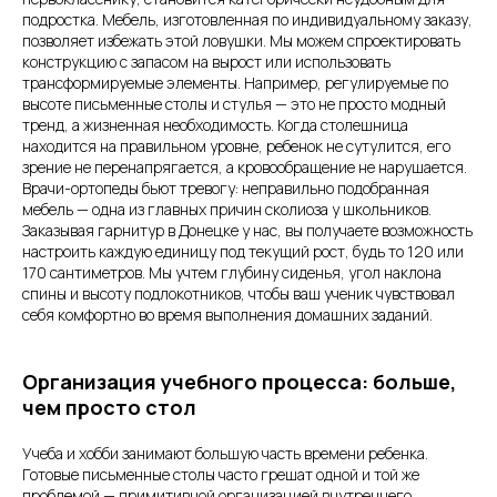
подростка. Мебель, изготовленная по индивидуальному заказу,
позволяет избежать этой ловушки. Мы можем спроектировать
конструкцию с запасом на вырост или использовать
трансформируемые элементы. Например, регулируемые по
высоте письменные столы и стулья — это не просто модный
тренд, а жизненная необходимость. Когда столешница
находится на правильном уровне, ребенок не сутулится, его
зрение не перенапрягается, а кровообращение не нарушается.
Врачи-ортопеды бьют тревогу: неправильно подобранная
мебель — одна из главных причин сколиоза у школьников.
Заказывая гарнитур в Донецке у нас, вы получаете возможность
настроить каждую единицу под текущий рост, будь то 120 или
170 сантиметров. Мы учтем глубину сиденья, угол наклона
спины и высоту подлокотников, чтобы ваш ученик чувствовал
себя комфортно во время выполнения домашних заданий.
Организация учебного процесса: больше,
чем просто стол
Учеба и хобби занимают большую часть времени ребенка.
Готовые письменные столы часто грешат одной и той же
проблемой — примитивной организацией внутреннего