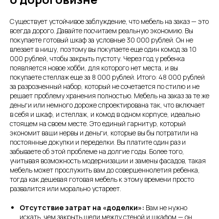
Существует устойчивое заблуждение, что мебель на заказ — это
всегда дорого. Давайте посчитаем реальную экономию. Вы
покупаете готовый шкаф за условные 30 000 рублей. Он не
влезает в нишу, поэтому вы покупаете еще один комод за 10
000 рублей, чтобы закрыть пустоту. Через год у ребенка
появляется новое хобби, для которого нет места, и вы
покупаете стеллаж еще за 8 000 рублей. Итого: 48 000 рублей
за разрозненный набор, который не сочетается по стилю и не
решает проблему хранения полностью. Мебель на заказ за те же
деньги или немного дороже спроектирована так, что включает
в себя и шкаф, и стеллаж, и комод в одном корпусе, идеально
стоящем на своем месте. Это единый гарнитур, который
экономит ваши нервы и деньги, которые вы бы потратили на
постоянные докупки и переделки. Вы платите один раз и
забываете об этой проблеме на долгие годы. Более того,
учитывая возможность модернизации и замены фасадов, такая
мебель может прослужить вам до совершеннолетия ребенка,
тогда как дешевая готовая мебель к этому времени просто
развалится или морально устареет.
Отсутствие затрат на «доделки»:
Вам не нужно
искать, чем закрыть щели между стеной и шкафом — он