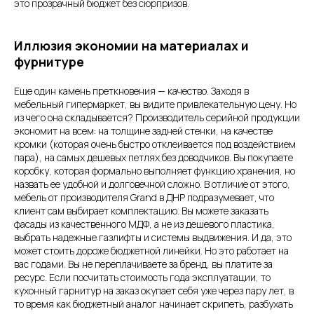
это прозрачный бюджет без сюрпризов.
Иллюзия экономии на материалах и
фурнитуре
Еще один камень преткновения — качество. Заходя в
мебельный гипермаркет, вы видите привлекательную цену. Но
из чего она складывается? Производитель серийной продукции
экономит на всем: на толщине задней стенки, на качестве
кромки (которая очень быстро отклеивается под воздействием
пара), на самых дешевых петлях без доводчиков. Вы покупаете
коробку, которая формально выполняет функцию хранения, но
назвать ее удобной и долговечной сложно. В отличие от этого,
мебель от производителя Grand в ДНР подразумевает, что
клиент сам выбирает комплектацию. Вы можете заказать
фасады из качественного МДФ, а не из дешевого пластика,
выбрать надежные газлифты и системы выдвижения. И да, это
может стоить дороже бюджетной линейки. Но это работает на
вас годами. Вы не переплачиваете за бренд, вы платите за
ресурс. Если посчитать стоимость года эксплуатации, то
кухонный гарнитур на заказ окупает себя уже через пару лет, в
то время как бюджетный аналог начинает скрипеть, разбухать