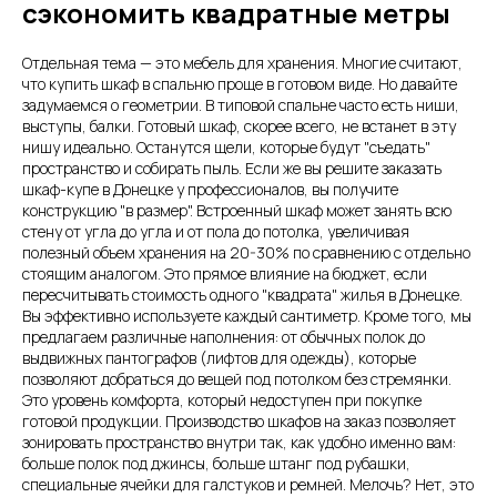
сэкономить квадратные метры
Отдельная тема — это мебель для хранения. Многие считают,
что купить шкаф в спальню проще в готовом виде. Но давайте
задумаемся о геометрии. В типовой спальне часто есть ниши,
выступы, балки. Готовый шкаф, скорее всего, не встанет в эту
нишу идеально. Останутся щели, которые будут "съедать"
пространство и собирать пыль. Если же вы решите заказать
шкаф-купе в Донецке у профессионалов, вы получите
конструкцию "в размер". Встроенный шкаф может занять всю
стену от угла до угла и от пола до потолка, увеличивая
полезный объем хранения на 20-30% по сравнению с отдельно
стоящим аналогом. Это прямое влияние на бюджет, если
пересчитывать стоимость одного "квадрата" жилья в Донецке.
Вы эффективно используете каждый сантиметр. Кроме того, мы
предлагаем различные наполнения: от обычных полок до
выдвижных пантографов (лифтов для одежды), которые
позволяют добраться до вещей под потолком без стремянки.
Это уровень комфорта, который недоступен при покупке
готовой продукции. Производство шкафов на заказ позволяет
зонировать пространство внутри так, как удобно именно вам:
больше полок под джинсы, больше штанг под рубашки,
специальные ячейки для галстуков и ремней. Мелочь? Нет, это