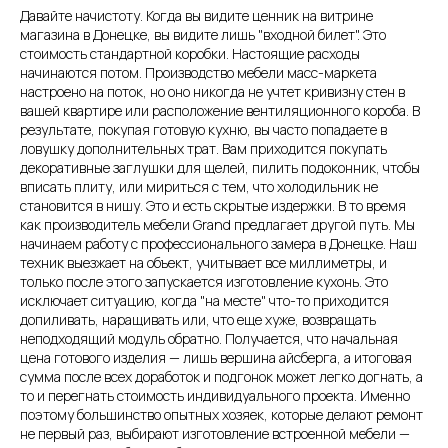
Давайте начистоту. Когда вы видите ценник на витрине
магазина в Донецке, вы видите лишь "входной билет". Это
стоимость стандартной коробки. Настоящие расходы
начинаются потом. Производство мебели масс-маркета
настроено на поток, но оно никогда не учтет кривизну стен в
вашей квартире или расположение вентиляционного короба. В
результате, покупая готовую кухню, вы часто попадаете в
ловушку дополнительных трат. Вам приходится покупать
декоративные заглушки для щелей, пилить подоконник, чтобы
вписать плиту, или мириться с тем, что холодильник не
становится в нишу. Это и есть скрытые издержки. В то время
как производитель мебели Grand предлагает другой путь. Мы
начинаем работу с профессионального замера в Донецке. Наш
техник выезжает на объект, учитывает все миллиметры, и
только после этого запускается изготовление кухонь. Это
исключает ситуацию, когда "на месте" что-то приходится
допиливать, наращивать или, что еще хуже, возвращать
неподходящий модуль обратно. Получается, что начальная
цена готового изделия — лишь вершина айсберга, а итоговая
сумма после всех доработок и подгонок может легко догнать, а
то и перегнать стоимость индивидуального проекта. Именно
поэтому большинство опытных хозяек, которые делают ремонт
не первый раз, выбирают изготовление встроенной мебели —