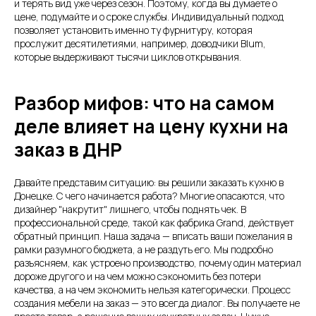
и терять вид уже через сезон. Поэтому, когда вы думаете о
цене, подумайте и о сроке службы. Индивидуальный подход
позволяет установить именно ту фурнитуру, которая
прослужит десятилетиями, например, доводчики Blum,
которые выдерживают тысячи циклов открывания.
Разбор мифов: что на самом
деле влияет на цену кухни на
заказ в ДНР
Давайте представим ситуацию: вы решили заказать кухню в
Донецке. С чего начинается работа? Многие опасаются, что
дизайнер "накрутит" лишнего, чтобы поднять чек. В
профессиональной среде, такой как фабрика Grand, действует
обратный принцип. Наша задача — вписать ваши пожелания в
рамки разумного бюджета, а не раздуть его. Мы подробно
разъясняем, как устроено производство, почему один материал
дороже другого и на чем можно сэкономить без потери
качества, а на чем экономить нельзя категорически. Процесс
создания мебели на заказ — это всегда диалог. Вы получаете не