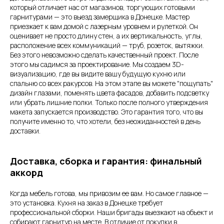
который отличает нас от магазинов, торгующих готовыми
гарнитурами — это выезд замерщика в Донецке. Мастер
приезжает к вам домой с лазерным уровнем и рулеткой. Он
оценивает не просто длину стен, а их вертикальность, углы,
расположение всех коммуникаций — труб, розеток, вытяжки.
Без этого невозможно сделать качественный проект. После
этого мы садимся за проектирование. Мы создаем 3D-
визуализацию, где вы видите вашу будущую кухню или
спальню со всех ракурсов. На этом этапе вы можете "пощупать"
дизайн глазами, поменять цвета фасадов, добавить подсветку
или убрать лишние полки. Только после полного утверждения
макета запускается производство. Это гарантия того, что вы
получите именно то, что хотели, без неожиданностей в день
доставки.
Доставка, сборка и гарантия: финальный
аккорд
Когда мебель готова, мы привозим ее вам. Но самое главное —
это установка. Кухня на заказ в Донецке требует
профессиональной сборки. Наши бригады выезжают на объект и
собирают гарнитур на месте. В отличие от покупки в