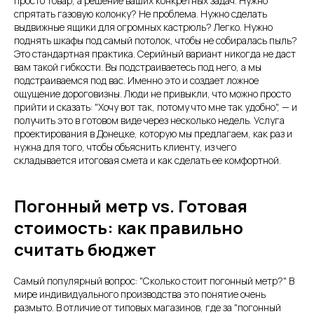
просто товар, а решение ваших конкретных задач. Нужно
спрятать газовую колонку? Не проблема. Нужно сделать
выдвижные ящики для огромных кастрюль? Легко. Нужно
поднять шкафы под самый потолок, чтобы не собиралась пыль?
Это стандартная практика. Серийный вариант никогда не даст
вам такой гибкости. Вы подстраиваетесь под него, а мы
подстраиваемся под вас. Именно это и создает ложное
ощущение дороговизны. Люди не привыкли, что можно просто
прийти и сказать: "Хочу вот так, потому что мне так удобно", — и
получить это в готовом виде через несколько недель. Услуга
проектирования в Донецке, которую мы предлагаем, как раз и
нужна для того, чтобы объяснить клиенту, из чего
складывается итоговая смета и как сделать ее комфортной.
Погонный метр vs. Готовая
стоимость: как правильно
считать бюджет
Самый популярный вопрос: "Сколько стоит погонный метр?" В
мире индивидуального производства это понятие очень
размыто. В отличие от типовых магазинов, где за "погонный