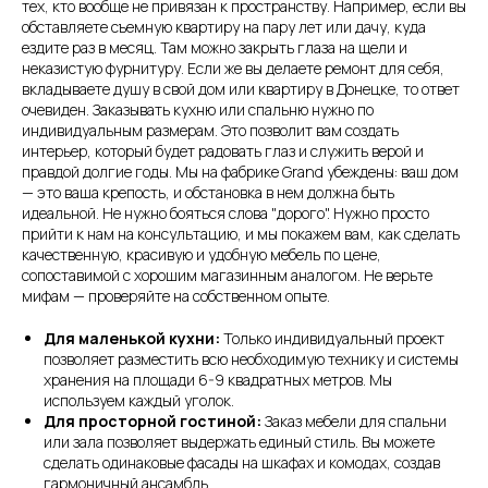
тех, кто вообще не привязан к пространству. Например, если вы
обставляете съемную квартиру на пару лет или дачу, куда
ездите раз в месяц. Там можно закрыть глаза на щели и
неказистую фурнитуру. Если же вы делаете ремонт для себя,
вкладываете душу в свой дом или квартиру в Донецке, то ответ
очевиден. Заказывать кухню или спальню нужно по
индивидуальным размерам. Это позволит вам создать
интерьер, который будет радовать глаз и служить верой и
правдой долгие годы. Мы на фабрике Grand убеждены: ваш дом
— это ваша крепость, и обстановка в нем должна быть
идеальной. Не нужно бояться слова "дорого". Нужно просто
прийти к нам на консультацию, и мы покажем вам, как сделать
качественную, красивую и удобную мебель по цене,
сопоставимой с хорошим магазинным аналогом. Не верьте
мифам — проверяйте на собственном опыте.
Для маленькой кухни:
Только индивидуальный проект
позволяет разместить всю необходимую технику и системы
хранения на площади 6-9 квадратных метров. Мы
используем каждый уголок.
Для просторной гостиной:
Заказ мебели для спальни
или зала позволяет выдержать единый стиль. Вы можете
сделать одинаковые фасады на шкафах и комодах, создав
гармоничный ансамбль.