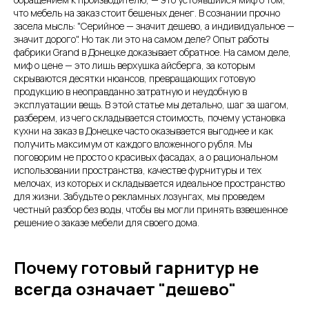
что мебель на заказ стоит бешеных денег. В сознании прочно
засела мысль: "Серийное — значит дешево, а индивидуальное —
значит дорого". Но так ли это на самом деле? Опыт работы
фабрики Grand в Донецке доказывает обратное. На самом деле,
миф о цене — это лишь верхушка айсберга, за которым
скрываются десятки нюансов, превращающих готовую
продукцию в неоправданно затратную и неудобную в
эксплуатации вещь. В этой статье мы детально, шаг за шагом,
разберем, из чего складывается стоимость, почему установка
кухни на заказ в Донецке часто оказывается выгоднее и как
получить максимум от каждого вложенного рубля. Мы
поговорим не просто о красивых фасадах, а о рациональном
использовании пространства, качестве фурнитуры и тех
мелочах, из которых и складывается идеальное пространство
для жизни. Забудьте о рекламных лозунгах, мы проведем
честный разбор без воды, чтобы вы могли принять взвешенное
решение о заказе мебели для своего дома.
Почему готовый гарнитур не
всегда означает "дешево"