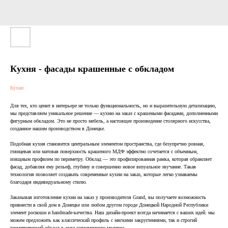
Кухня - фасады крашенные с обкладом
Кухни
Для тех, кто ценит в интерьере не только функциональность, но и выразительную детализацию,
мы представляем уникальное решение — кухню на заказ с крашеными фасадами, дополненными
фигурным обкладом. Это не просто мебель, а настоящее произведение столярного искусства,
созданное нашим производством в Донецке.
Подобная кухня становится центральным элементом пространства, где безупречно ровная,
глянцевая или матовая поверхность крашеного МДФ эффектно сочетается с объемным,
изящным профилем по периметру. Обклад — это профилированная рамка, которая обрамляет
фасад, добавляя ему рельеф, глубину и совершенно новое визуальное звучание. Такая
технология позволяет создавать современные кухни на заказ, которые легко узнаваемы
благодаря индивидуальному стилю.
Заказывая изготовление кухни на заказ у производителя Grand, вы получаете возможность
привнести в свой дом в Донецке или любом другом городе Донецкой Народной Республики
элемент роскоши и handmade-качества. Наш дизайн-проект всегда начинается с ваших идей: мы
можем предложить как классический профиль с мягкими закруглениями, так и строгий
геометрический обклад в духе современного модерна.