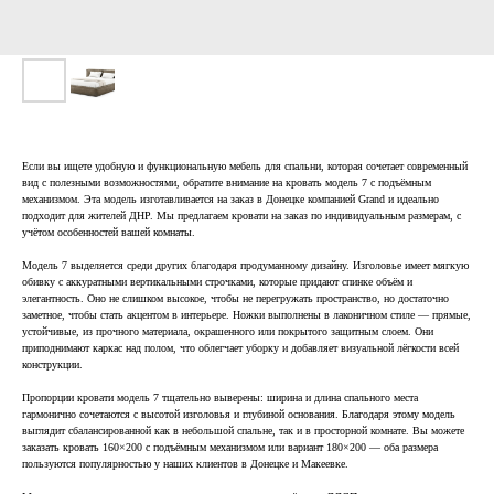
Если вы ищете удобную и функциональную мебель для спальни, которая сочетает современный
вид с полезными возможностями, обратите внимание на кровать модель 7 с подъёмным
механизмом. Эта модель изготавливается на заказ в Донецке компанией Grand и идеально
подходит для жителей ДНР. Мы предлагаем кровати на заказ по индивидуальным размерам, с
учётом особенностей вашей комнаты.
Модель 7 выделяется среди других благодаря продуманному дизайну. Изголовье имеет мягкую
обивку с аккуратными вертикальными строчками, которые придают спинке объём и
элегантность. Оно не слишком высокое, чтобы не перегружать пространство, но достаточно
заметное, чтобы стать акцентом в интерьере. Ножки выполнены в лаконичном стиле — прямые,
устойчивые, из прочного материала, окрашенного или покрытого защитным слоем. Они
приподнимают каркас над полом, что облегчает уборку и добавляет визуальной лёгкости всей
конструкции.
Пропорции кровати модель 7 тщательно выверены: ширина и длина спального места
гармонично сочетаются с высотой изголовья и глубиной основания. Благодаря этому модель
выглядит сбалансированной как в небольшой спальне, так и в просторной комнате. Вы можете
заказать кровать 160×200 с подъёмным механизмом или вариант 180×200 — оба размера
пользуются популярностью у наших клиентов в Донецке и Макеевке.